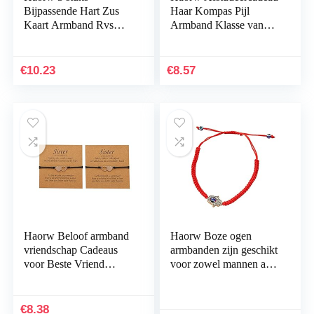
Bijpassende Hart Zus
Haar Kompas Pijl
Kaart Armband Rvs
Armband Klasse van
Handgemaakte
2021 Universiteit
Gevlochten
Afstudeercadeau
Bedelarmband friendhip
Klasgenoten en Zusters
€
10.23
€
8.57
Sieraden Geschenken:
B
Haorw Beloof armband
Haorw Boze ogen
vriendschap Cadeaus
armbanden zijn geschikt
voor Beste Vriend
voor zowel mannen als
Moederdag Bijpassende
vrouwen Handgemaakte
armbanden voor
rood/zwart gevlochten
Koppels Zus Moeder
touw armbanden
€
8.38