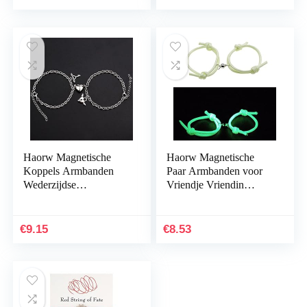
en…
Amulet armbanden rood
Haorw Magnetische
Haorw Magnetische
Koppels Armbanden
Paar Armbanden voor
Wederzijdse
Vriendje Vriendin
Aantrekking Relatie
Lange Afstand Liefde
Bijpassende friendhip
friendhip Beste Vriend
Touw Armband Set
Zus Wederzijdse…
€
9.15
€
8.53
Cadeau voor…