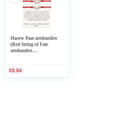
Haorw Paar armbanden
(Red String of Fate
armbanden
handgemaakte rode
touw afstand
bijpassende armband)
€
8.84