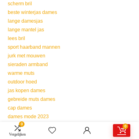
scherm bril
beste winterjas dames
lange damesjas
lange mantel jas
lees bril
sport haarband mannen
jurk met mouwen
sieraden armband
warme muts
outdoor hoed
jas kopen dames
gebreide muts dames
cap dames
dames mode 2023
0
haarband kort haar
0
korte gewatteerde jas dames
Vergelijken