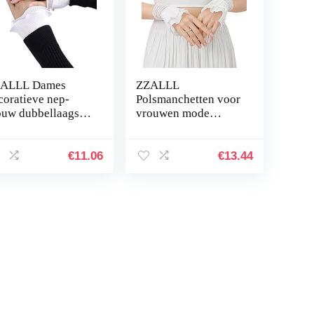
ALLL Dames
ZZALLL
coratieve nep-
Polsmanchetten voor
uw dubbellaags
vrouwen mode
rimpelde ruches
geplooide hoorn
nchetten
manchet afneembaar
lswarmers
shirt nep mouwen
€
11.06
€
13.44
manchetten
zonnebrandcrème…