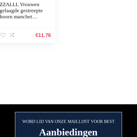
ZZALLL Vrouwen
gelaagde gestreepte
hoorn manchet
Agaric ruches rimpel
nep mouw
polswarmer
€
11.76
WORD LID VAN ONZE MAILLIJST VOOR BEST
Aanbiedingen