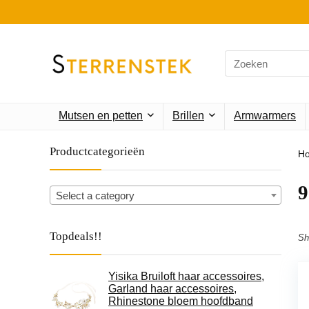
Search
for:
Mutsen en petten
Brillen
Armwarmers
Productcategorieën
H
9
Select a category
Topdeals!!
Sh
Yisika Bruiloft haar accessoires,
Garland haar accessoires,
Rhinestone bloem hoofdband