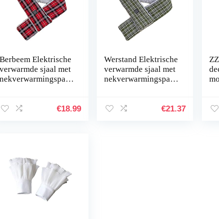
Berbeem Elektrische
Werstand Elektrische
ZZ
verwarmde sjaal met
verwarmde sjaal met
de
nekverwarmingspad
nekverwarmingspad
mo
faux
faux
ge
konijnenbontkraag
konijnenbontkraag
ma
gezellige sjaal
gezellige sjaal
po
€
18.99
€
21.37
pluizige ski
pluizige ski
sneeuw…
sneeuw…