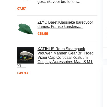
geschikt voor bruiloften…
€
7.97
ZLYC Baret Klassieke baret voor
dames, Franse kunstenaar
€
15.99
XATIHLIS Retro Steampunk
Vrouwen Mannen Gear Bril Hoed
Vizier Cap Corticaal Kostuum
Cosplay Accessoires Maat S M L
XL…
€
49.93