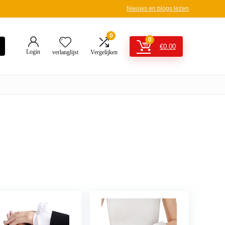
Nieuws en blogs lezen
0
0
€
0.00
Login
verlanglijst
Vergelijken