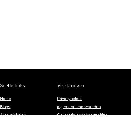
Snelle links
Verklaringen
Home
Privacybeleid
Blogs
algemene voorwaarden
Alles winkelen
Gelieerde openbaarmaking
Overzicht