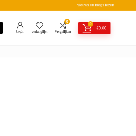
Nieuws en blogs lezen
0
0
€
0.00
Login
verlanglijst
Vergelijken