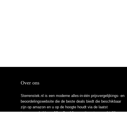
Over ons
Sterrenstek.nl is een moderne alles-in-één prijsvergelijkings- en
beoordelingswebsite die de beste deals biedt die beschikbaar
zijn op amazon en u op de hoogte houdt via de laatst
toegevoegde blogs. Alle afbeeldingen zijn auteursrechtelijk
beschermd door hun respectievelijke eigenaren. Alle geciteerde
inhoud is afgeleid van hun respectievelijke bronnen.