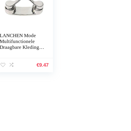
LANCHEN Mode
Multifunctionele
Draagbare Kleding
Clip Magnetische
Hang Gesp Magneet
Bril Headset Lijn
€
9.47
Clips