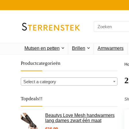
Search
for:
Mutsen en petten
Brillen
Armwarmers
Productcategorieën
H
Select a category
Topdeals!!
Sh
Beautys Love Mesh handwarmers
lang dames zwart één maat
€
16.99