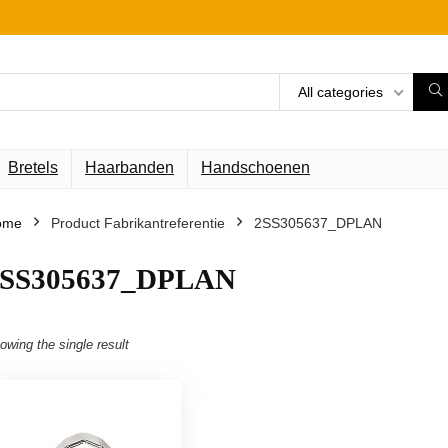
All categories
Bretels
Haarbanden
Handschoenen
ome
Product Fabrikantreferentie
2SS305637_DPLAN
2SS305637_DPLAN
owing the single result