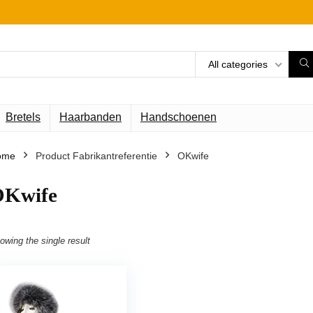
All categories
Bretels
Haarbanden
Handschoenen
ome
Product Fabrikantreferentie
OKwife
OKwife
owing the single result