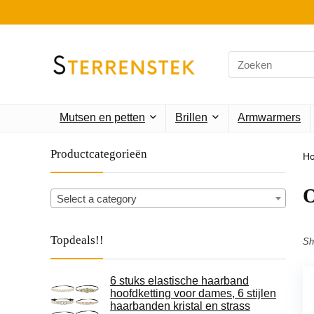
Search
for:
Mutsen en petten
Brillen
Armwarmers
Productcategorieën
H
Select a category
Topdeals!!
Sh
6 stuks elastische haarband
hoofdketting voor dames, 6 stijlen
haarbanden kristal en strass