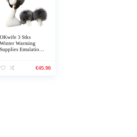
OKwife 3 Stks
Winter Warming
Supplies Emulational
Fox Bont Hoed met
Pols Mouw voor
Vrouwen Elegant
€
45.96
Warmer Kostuum