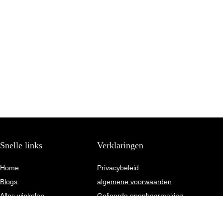
Snelle links
Verklaringen
Home
Privacybeleid
Blogs
algemene voorwaarden
Alles winkelen
Gelieerde openbaarmaking
Overzicht