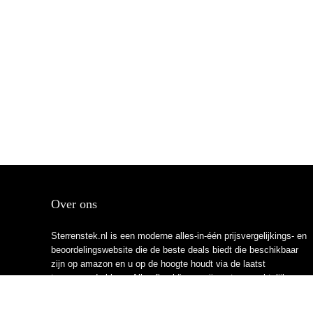
Over ons
Sterrenstek.nl is een moderne alles-in-één prijsvergelijkings- en
beoordelingswebsite die de beste deals biedt die beschikbaar
zijn op amazon en u op de hoogte houdt via de laatst
toegevoegde blogs. Alle afbeeldingen zijn auteursrechtelijk
beschermd door hun respectievelijke eigenaren. Alle geciteerde
inhoud is afgeleid van hun respectievelijke bronnen.