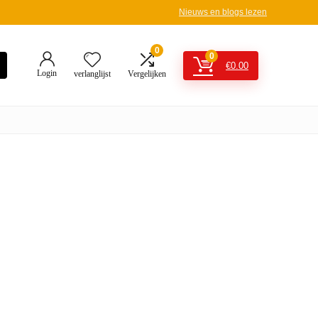
Nieuws en blogs lezen
0
0
€
0.00
Login
verlanglijst
Vergelijken