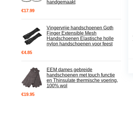
handgemaakt
€
17.99
Vingervrije handschoenen Goth
Finger Extensible Mesh
Handschoenen Elastische holle
nylon handschoenen voor feest
€
4.85
EEM dames gebreide
handschoenen met touch functie
en Thinsulate thermische voering,
100% wol
€
19.95