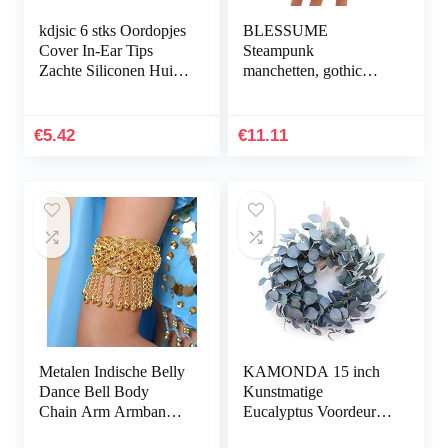
kdjsic 6 stks Oordopjes
BLESSUME
Cover In-Ear Tips
Steampunk
Zachte Siliconen Huid
manchetten, gothic
Oortelefoon Oorhaak
Victoriaanse
Knoppen voor Hua-
handmanchet,
wei xSport/Honor…
armbanden
€
5.42
€
11.11
Metalen Indische Belly
KAMONDA 15 inch
Dance Bell Body
Kunstmatige
Chain Arm Armband
Eucalyptus Voordeur
Sieraden Voor
Krans Handgemaakte