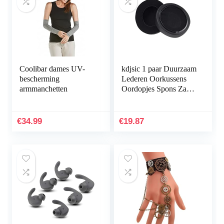
Coolibar dames UV-
kdjsic 1 paar Duurzaam
bescherming
Lederen Oorkussens
armmanchetten
Oordopjes Spons Zacht
Schuim Oorkussen
Kussen Vervanging
voor Razer Nari
€
34.99
€
19.87
THX…