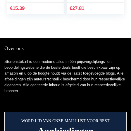
Vrouwen Gouden
Krans voor Voordeur
Kwastje Bovenketen
Outdoor Home Wall
€
15.39
€
27.81
Ketting Armlet…
Party Wedding…
Over ons
Sterrenstek.nl is een moderne alles-in-één prijsvergelijkings- en
beoordelingswebsite die de beste deals biedt die beschikbaar zijn op
amazon en u op de hoogte houdt via de laatst toegevoegde blogs. Alle
afbeeldingen zijn auteursrechtelijk beschermd door hun respectievelijke
eigenaren. Alle geciteerde inhoud is afgeleid van hun respectievelijke
bronnen.
WORD LID VAN ONZE MAILLIJST VOOR BEST