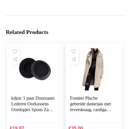
Related Products
kdjsic 1 paar Duurzaam
Fomino Pluche
Lederen Oorkussens
gebreide damesjas met
Oordopjes Spons Zacht
reverskraag, cardigan,
Schuim Oorkussen
teddy fleece,
Kussen Vervanging
imitatiebont,
voor Razer Nari
dubbelzijdig
€
19.87
€
35.00