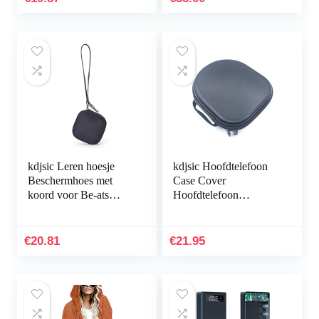
THX…
kdjsic Leren hoesje
kdjsic Hoofdtelefoon
Beschermhoes met
Case Cover
koord voor Be-ats
Hoofdtelefoon
Powerbeats Pro
Bescherming Tas
draadloze Bluetooth-
Cover TF Cover
hoofdtelefoon
Oortelefoon Cover
€
20.81
€
21.95
voor B & O H4 H6 H7
H8 H9…