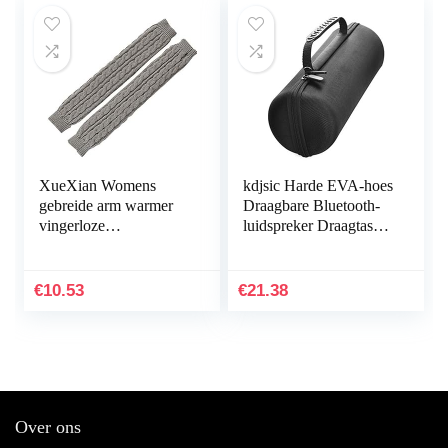
XueXian Womens
kdjsic Harde EVA-hoes
gebreide arm warmer
Draagbare Bluetooth-
vingerloze
luidspreker Draagtas
handschoenen
Beschermende doos
voor J-BL CHARGE
ESSENTIAL-
€
10.53
€
21.38
luidspreker
Over ons