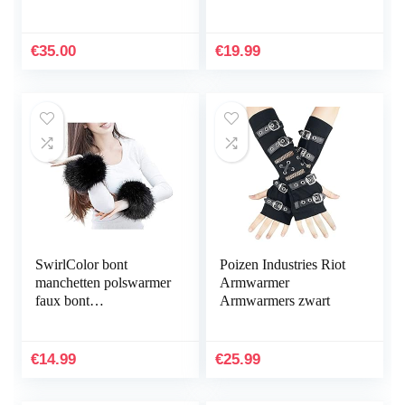
teddy fleece,
Zwarte Handwarmer
imitatiebont,
voor Vrouwen Mannen
dubbelzijdig
Kinderen 1 Stks…
€
35.00
€
19.99
SwirlColor bont
Poizen Industries Riot
manchetten polswarmer
Armwarmer
faux bont
Armwarmers zwart
armmanchetten faux
voor polsband band
ring cuffs warmer voor
€
14.99
€
25.99
vrouwen