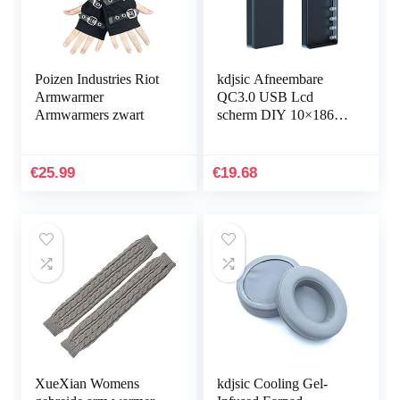
Poizen Industries Riot
kdjsic Afneembare
Armwarmer
QC3.0 USB Lcd
Armwarmers zwart
scherm DIY 10×18650
Batterij Case
PowerBank Shell
Draagbare Externe
€
25.99
€
19.68
Doos Powerbank…
XueXian Womens
kdjsic Cooling Gel-