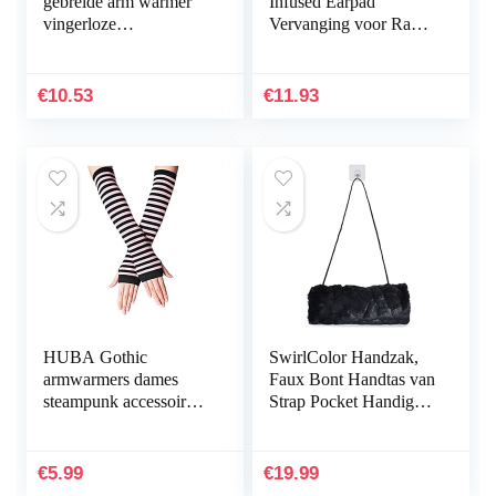
gebreide arm warmer
Infused Earpad
vingerloze
Vervanging voor Razer
handschoenen
Kraken Kitty/Raken
TE/Razer Nari Headset
Ear Pad Oorkussen
€
10.53
€
11.93
HUBA Gothic
SwirlColor Handzak,
armwarmers dames
Faux Bont Handtas van
steampunk accessoires
Strap Pocket Handige
vingerloze lange
Zwarte Handwarmer
ellebooghandschoenen
voor Vrouwen Mannen
halve vinger vintage…
Kinderen 1 Stks…
€
5.99
€
19.99