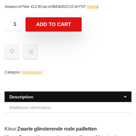
Amazon.nl Price:
€
12.95
(as of 09/04/2023 22:16 PST-
Details
)
ADD TO CART
Category:
Haarbanden
Description
Additional information
Kleur:
Zwarte glinsterende rode pailletten