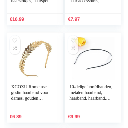
haarstokjes, haarspeld
haar accessoires,
voor dames en meisjes,
Rhinestone bloem
bruidssieraden
hoofdband geschikt
voor bruiloften…
€
16.99
€
7.97
XCOZU Romeinse
10-delige hoofdbanden,
godin haarband voor
metalen haarband,
dames, gouden
haarband, haarband,
hoofdtooi, haarband,
haarband, doe-het-zelf-
bruid, haarband,
accessoires, 3 mm
meisjes, laurierkrans…
€
6.89
€
9.99