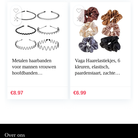
Metalen haarbanden
Vaga Haarelastiekjes, 6
voor mannen vrouwen
kleuren, elastisch,
hoofdbanden
paardenstaart, zachter
schoonheidsverzorging,
dan normale
unisex zwart golvende
haarbanden en
lente sport voor
vlechtelastiekjes…
€
8.97
€
6.99
mannen…
Over ons