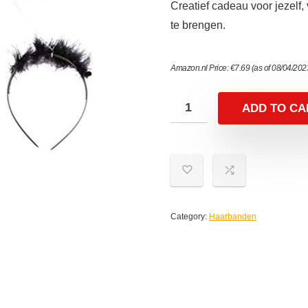
Creatief cadeau voor jezelf,
te brengen.
Amazon.nl Price:
€
7.69
(as of 08/04/20
ADD TO CA
Category:
Haarbanden