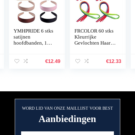
YMHPRIDE 6 stks
FRCOLOR 60 stks
satijnen
Kleurrijke
hoofdbanden, 1
Gevlochten Haar
inch breed antislip
Touw Modieuze
lint haarband
Vlechten Haar Lint
hoofdbanden voor
Haar Decor
€
12.49
€
12.33
vrouwen meisje (6
kleuren)
WORD LID VAN ONZE MAILLIJST VOOR BEST
Aanbiedingen