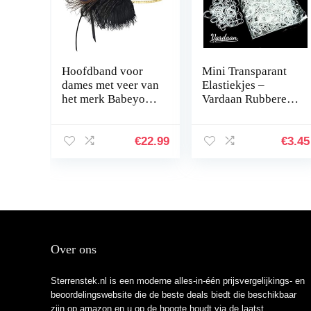
Hoofdband voor
Mini Transparant
dames met veer van
Elastiekjes –
het merk Babeyond
Vardaan Rubberen
in jaren ‘20-stijl:
Haarelastiekjes –
flapper, Charleston,
Siliconen
haarband, Great
Elastische
€
22.99
€
3.45
Gatsby…
Haaraccessoires –
250 PCs…
Over ons
Sterrenstek.nl is een moderne alles-in-één prijsvergelijkings- en
beoordelingswebsite die de beste deals biedt die beschikbaar
zijn op amazon en u op de hoogte houdt via de laatst