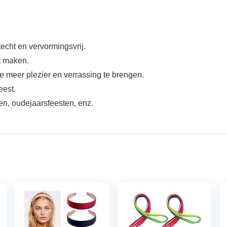
techt en vervormingsvrij.
st maken.
ze meer plezier en verrassing te brengen.
eest.
en, oudejaarsfeesten, enz.