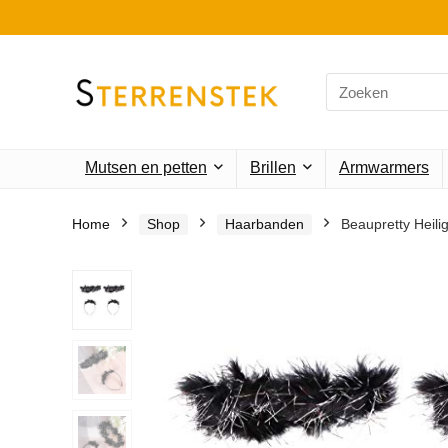
Search
for:
Mutsen en petten
Brillen
Armwarmers
Home
Shop
Haarbanden
Beaupretty Heil