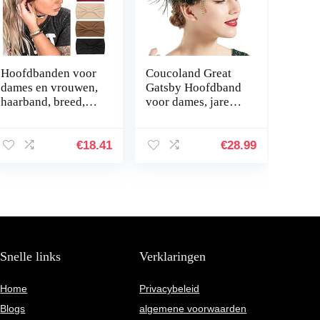
Hoofdbanden voor
Coucoland Great
dames en vrouwen,
Gatsby Hoofdband
haarband, breed,
voor dames, jaren
boho, knoop, yoga,
20, met
sport, haarbanden,
pauwenveren, jaren
elastische
20-stijl, voor
€
18.41
€
28.99
haaraccessoires…
carnaval of
kostuum
Snelle links
Verklaringen
Home
Privacybeleid
Blogs
algemene voorwaarden