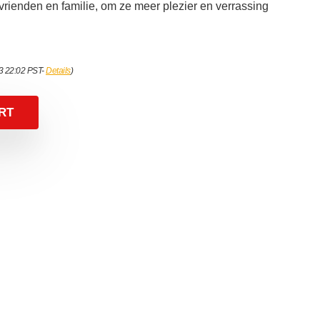
 vrienden en familie, om ze meer plezier en verrassing
23 22:02 PST-
Details
)
RT