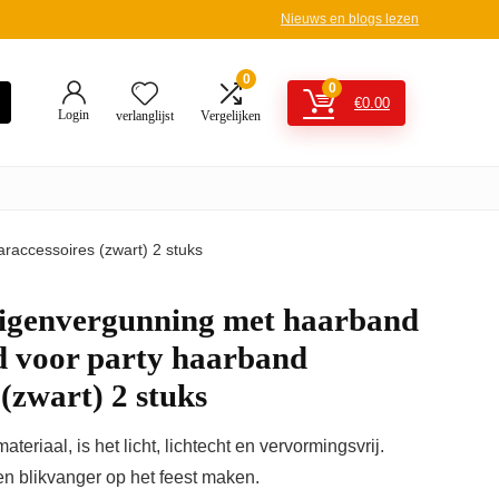
Nieuws en blogs lezen
0
0
€
0.00
Login
verlanglijst
Vergelijken
raccessoires (zwart) 2 stuks
ligenvergunning met haarband
d voor party haarband
(zwart) 2 stuks
riaal, is het licht, lichtecht en vervormingsvrij.
en blikvanger op het feest maken.