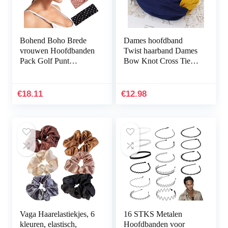
Bohend Boho Brede
Dames hoofdband
vrouwen Hoofdbanden
Twist haarband Dames
Pack Golf Punt
Bow Knot Cross Tie
Haarbanden Bohemia
Girl Headwrap
Reis Hoofdband Mode
haarband hoepel,
Print Bandeau Sport
blauw en geel, maat
€
18.11
€
12.98
Katoen…
past iedereen
Vaga Haarelastiekjes, 6
16 STKS Metalen
kleuren, elastisch,
Hoofdbanden voor