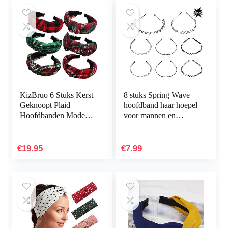
KizBruo 6 Stuks Kerst
8 stuks Spring Wave
Geknoopt Plaid
hoofdband haar hoepel
Hoofdbanden Mode
voor mannen en
Vintage Tulband
vrouwen, Unisex
Haarband Retro Brede
metalen golvende kam
Check Hoofdband
haarband accessoires…
€
19.95
€
7.99
Voor Vrouwen…