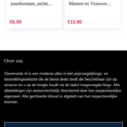
paardenstaart, zachter
Mannen en Vrouwen,
dan normale
Multi-stijl Non Slip
haarbanden en
Elastische Haarbanden
vlechtelastiekjes…
Mode Sprorts
€
6.99
€
13.99
Haarband…
Over ons
Sterrenstek.nl is een moderne alles-in-één prijsvergelijkings- en
beoordelingswebsite die de beste deals biedt die beschikbaar zijn op
amazon en u op de hoogte houdt via de laatst toegevoegde blogs. Alle
afbeeldingen zijn auteursrechtelijk beschermd door hun respectievelijke
eigenaren. Alle geciteerde inhoud is afgeleid van hun respectievelijke
bronnen.