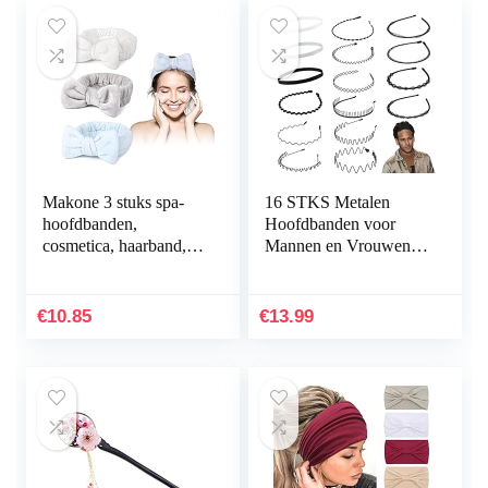
Makone 3 stuks spa-
16 STKS Metalen
hoofdbanden,
Hoofdbanden voor
cosmetica, haarband,
Mannen en Vrouwen,
koraal, fleece,
Multi-stijl Non Slip
elastische
Elastische Haarbanden
hoofdbanden, meerdere
Mode Sprorts
€
10.85
€
13.99
kleurstijlen, voor…
Haarband…