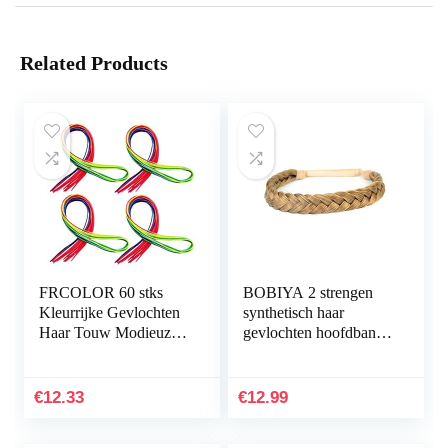
Related Products
FRCOLOR 60 stks
BOBIYA 2 strengen
Kleurrijke Gevlochten
synthetisch haar
Haar Touw Modieuze
gevlochten hoofdband
Vlechten Haar Lint
klassieke grof
Haar Decor
gevlochten vlechten
elastisch stretch
€
12.33
€
12.99
haarstukje…