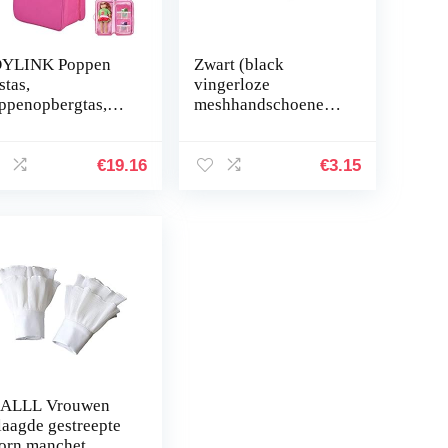
YLINK Poppen
Zwart (black
stas,
vingerloze
ppenopbergtas,
meshhandschoenen)
aagbare
vingerloos visnet
ppenkoffer voor
nethandschoenen
 inch pop
€
19.16
€
3.15
ALLL Vrouwen
laagde gestreepte
orn manchet