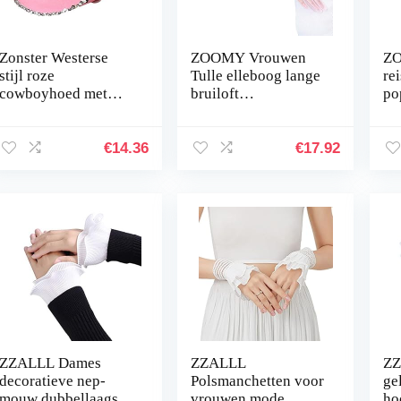
Zonster Westerse
ZOOMY Vrouwen
ZO
stijl roze
Tulle elleboog lange
rei
cowboyhoed met
bruiloft
po
knipperende tiara
handschoenen effen
dr
cowgirl hoed
kleur pure vintage
po
cowboy pet voor
opera wanten
18
€
14.36
€
17.92
vakantie kostuum
feest
ZZALLL Dames
ZZALLL
ZZ
decoratieve nep-
Polsmanchetten voor
ge
mouw dubbellaags
vrouwen mode
ho