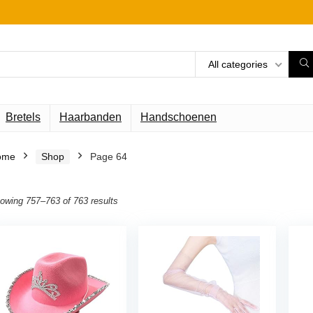
All categories
Bretels
Haarbanden
Handschoenen
ome
Shop
Page 64
owing 757–763 of 763 results