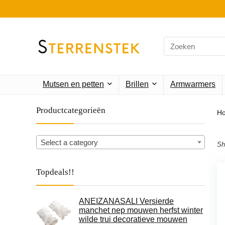
Search
for:
Mutsen en petten
Brillen
Armwarmers
Productcategorieën
H
Select a category
Sh
Topdeals!!
ANEIZANASALI Versierde
manchet nep mouwen herfst winter
wilde trui decoratieve mouwen