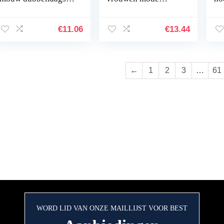
gerimpelde ruches
geplooide hoorn
Ag
manchetten
manchet afneembaar
ne
polswarmers
shirt nep mouwen
po
€
11.06
€
13.44
manchetten
zonnebrandcrème…
←
1
2
3
…
61
WORD LID VAN ONZE MAILLIJST VOOR BEST