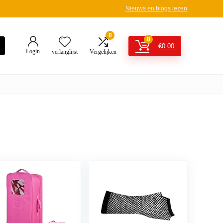
Nieuws en blogs lezen
0
0
€
0.00
Login
verlanglijst
Vergelijken