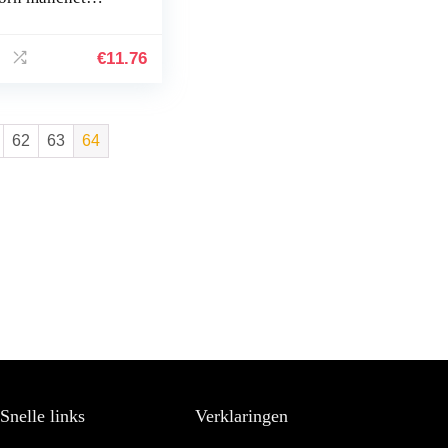
aric ruches rimpel
p mouw
lswarmer
€
11.76
62
63
64
Snelle links
Verklaringen