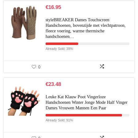
€
16.95
styleBREAKER Dames Touchscreen
Handschoenen, bovenzijde met vlechtpatroon,
fleece voering, warme thermische
handschoenen…
Already Sold: 39%
0
€
23.48
Leuke Kat Klauw Poot Vingerloze
Handschoenen Winter Jonge Mode Half Vinger
Dames Vrouwen Mannen Een Paar
Already Sold: 91%