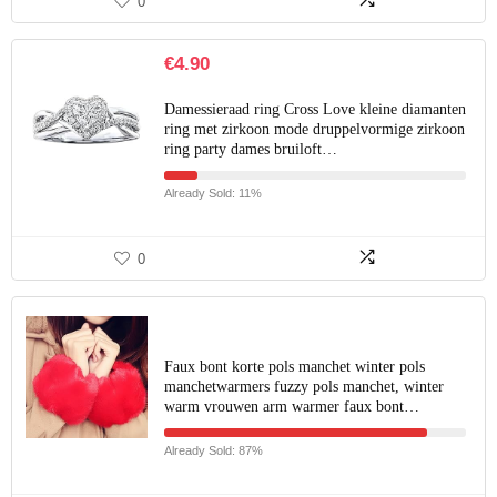
0
€
4.90
Damessieraad ring Cross Love kleine diamanten
ring met zirkoon mode druppelvormige zirkoon
ring party dames bruiloft…
Already Sold: 11%
0
Faux bont korte pols manchet winter pols
manchetwarmers fuzzy pols manchet, winter
warm vrouwen arm warmer faux bont…
Already Sold: 87%