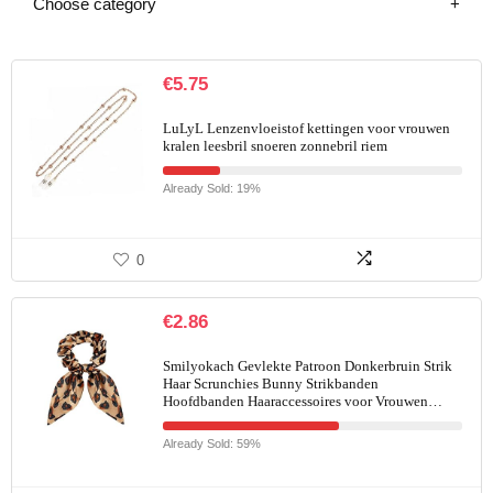
Choose category
€
5.75
LuLyL Lenzenvloeistof kettingen voor vrouwen
kralen leesbril snoeren zonnebril riem
Already Sold: 19%
0
€
2.86
Smilyokach Gevlekte Patroon Donkerbruin Strik
Haar Scrunchies Bunny Strikbanden
Hoofdbanden Haaraccessoires voor Vrouwen…
Already Sold: 59%