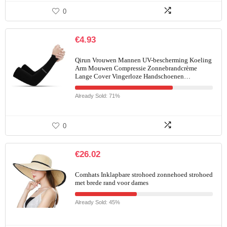
0
€
4.93
Qirun Vrouwen Mannen UV-bescherming Koeling
Arm Mouwen Compressie Zonnebrandcrème
Lange Cover Vingerloze Handschoenen…
Already Sold: 71%
0
€
26.02
Comhats Inklapbare strohoed zonnehoed strohoed
met brede rand voor dames
Already Sold: 45%