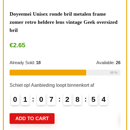
Doyeemei Unisex ronde bril metalen frame
Swir
zomer retro heldere lens vintage Geek oversized
bril
bril
dame
€
2.65
€
7.
Already Sold:
18
Available:
26
Alre
69 %
Schiet op! Aanbieding loopt binnenkort af
Schi
le:
16
0
1
0
7
2
8
5
3
0
75 %
ADD TO CART
A