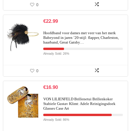
0
€
22.99
Hoofdband voor dames met veer van het merk
Babeyond in jaren ‘20-stijl: flapper, Charleston,
haarband, Great Gatsby…
Already Sold: 26%
0
€
16.90
VON LILIENFELD Brillenetui Brillenkoker
Stabiele Gustav Klimt: Adele Reinigingsdoek
Glasses Case Art
Already Sold: 86%