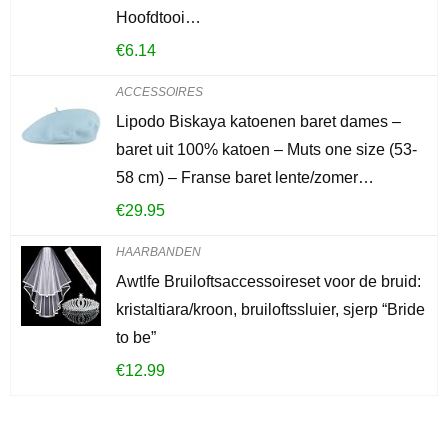
Hoofdtooi…
€
6.14
ACCESSOIRES
Lipodo Biskaya katoenen baret dames –
baret uit 100% katoen – Muts one size (53-
58 cm) – Franse baret lente/zomer…
€
29.95
HAARBANDEN
Awtlfe Bruiloftsaccessoireset voor de bruid:
kristaltiara/kroon, bruiloftssluier, sjerp “Bride
to be”
€
12.99