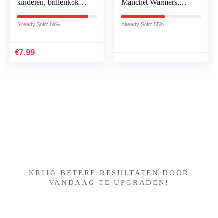
kinderen, brillenkoker,
Manchet Warmers,
linnen, retro
Mode Oversleeve Faux
brillenkoker voor
Bont Polsbandjes
Already Sold: 89%
Already Sold: 55%
dames, meisjes,
Multicolor Dames Arm
jongens, heren, met…
Warmers…
€
7.99
Iets interessants gevonden
?
KRIJG BETERE RESULTATEN DOOR
VANDAAG TE UPGRADEN!