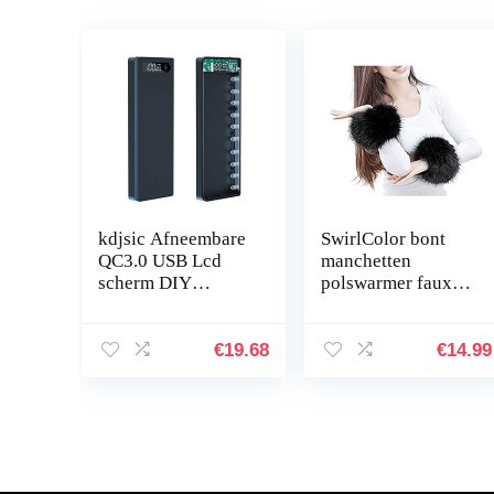
kdjsic Afneembare
SwirlColor bont
QC3.0 USB Lcd
manchetten
scherm DIY
polswarmer faux
10×18650 Batterij
bont
Case PowerBank
armmanchetten
Shell Draagbare
faux voor polsband
€
19.68
€
14.99
Externe Doos
band ring cuffs
Powerbank…
warmer voor
vrouwen