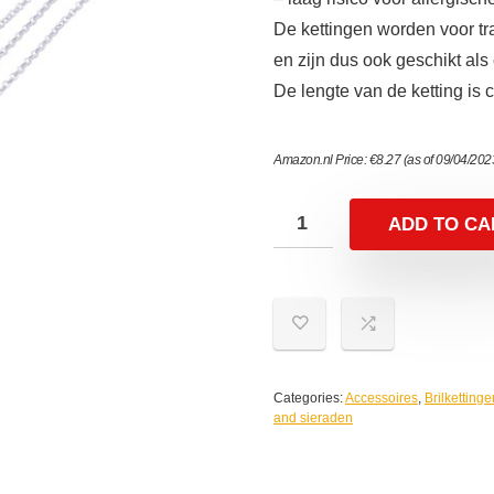
De kettingen worden voor tr
en zijn dus ook geschikt als
De lengte van de ketting is
Amazon.nl Price:
€
8.27
(as of 09/04/20
ADD TO CA
Categories:
Accessoires
,
Brilketting
and sieraden