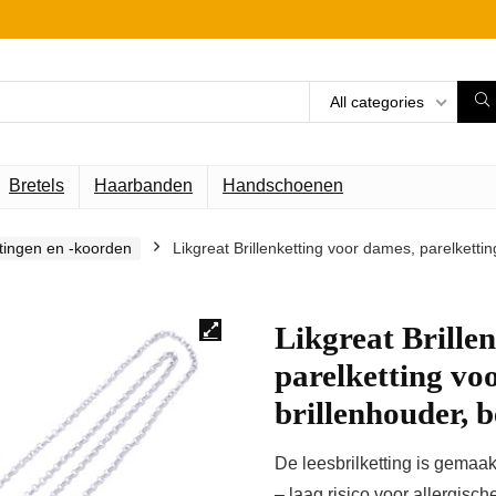
All categories
Bretels
Haarbanden
Handschoenen
ttingen en -koorden
Likgreat Brillenketting voor dames, parelketting
Likgreat Brille
parelketting voo
brillenhouder, 
De leesbrilketting is gemaakt
– laag risico voor allergisch