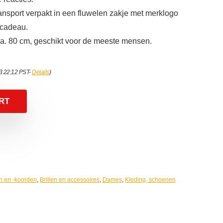
ansport verpakt in een fluwelen zakje met merklogo
 cadeau.
 ca. 80 cm, geschikt voor de meeste mensen.
23 22:12 PST-
Details
)
RT
en en -koorden
,
Brillen en accessoires
,
Dames
,
Kleding, schoenen