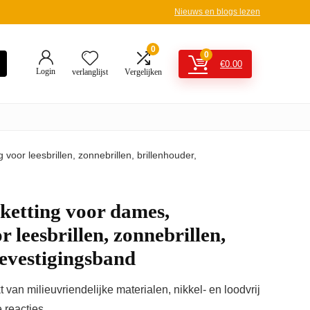
Nieuws en blogs lezen
0
0
€
0.00
Login
verlanglijst
Vergelijken
 voor leesbrillen, zonnebrillen, brillenhouder,
nketting voor dames,
r leesbrillen, zonnebrillen,
bevestigingsband
 van milieuvriendelijke materialen, nikkel- en loodvrij
e reacties.