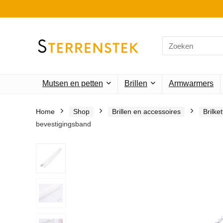
Search
for:
Mutsen en petten
Brillen
Armwarmers
Home
Shop
Brillen en accessoires
Brilke
bevestigingsband