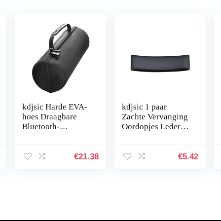
kdjsic Harde EVA-
kdjsic 1 paar
hoes Draagbare
Zachte Vervanging
Bluetooth-
Oordopjes Lederen
luidspreker
Oor Kussen Cover
Draagtas
Hoofdband voor
Beschermende
AKG K550 551552
€
21.38
€
5.42
doos voor J-BL
K240S K271
CHARGE
K242…
ESSENTIAL-
luidspreker