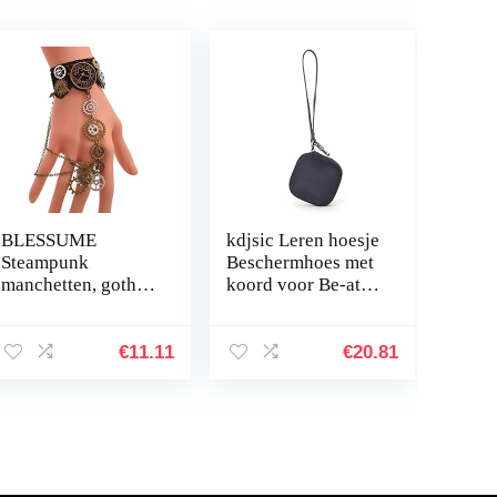
BLESSUME
kdjsic Leren hoesje
Steampunk
Beschermhoes met
manchetten, gothic
koord voor Be-ats
Victoriaanse
Powerbeats Pro
handmanchet,
draadloze
armbanden
Bluetooth-
€
11.11
€
20.81
hoofdtelefoon