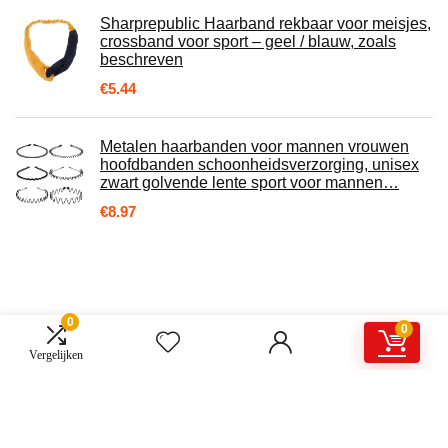
Sharprepublic Haarband rekbaar voor meisjes,
crossband voor sport – geel / blauw, zoals
beschreven
€
5.44
Metalen haarbanden voor mannen vrouwen
hoofdbanden schoonheidsverzorging, unisex
zwart golvende lente sport voor mannen…
€
8.97
0
0
Over ons
Vergelijken
Sterrenstek.nl is een moderne alles-in-één prijsvergelijkings- en
beoordelingswebsite die de beste deals biedt die beschikbaar zijn op
amazon en u op de hoogte houdt via de laatst toegevoegde blogs. Alle