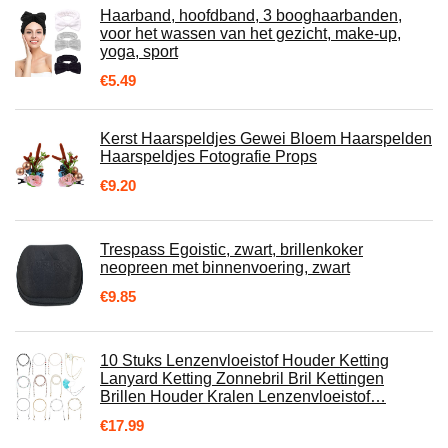
Haarband, hoofdband, 3 booghaarbanden,
voor het wassen van het gezicht, make-up,
yoga, sport
€
5.49
Kerst Haarspeldjes Gewei Bloem Haarspelden
Haarspeldjes Fotografie Props
€
9.20
Trespass Egoistic, zwart, brillenkoker
neopreen met binnenvoering, zwart
€
9.85
10 Stuks Lenzenvloeistof Houder Ketting
Lanyard Ketting Zonnebril Bril Kettingen
Brillen Houder Kralen Lenzenvloeistof…
€
17.99