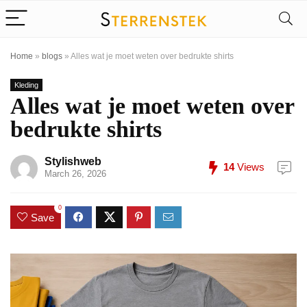
Home
»
blogs
»
Alles wat je moet weten over bedrukte shirts
Kleding
Alles wat je moet weten over
bedrukte shirts
Stylishweb
14
Views
March 26, 2026
0
Save