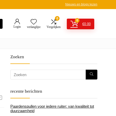
Nieuws en blogs lezen
0
0
€
0.00
Login
verlanglijst
Vergelijken
Zoeken
recente berichten
Paardenspullen voor iedere ruiter: van kwaliteit tot
duurzaamheid