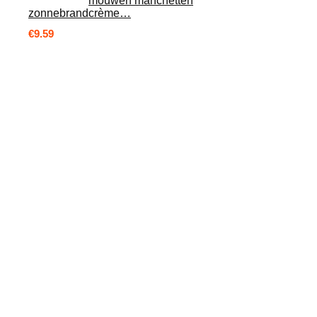
mouwen manchetten
zonnebrandcrème…
€
9.59