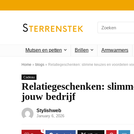
Search
for:
Mutsen en petten
Brillen
Armwarmers
Home
»
blogs
»
Relatiegeschenken: slimme keuzes en voordelen voor
Cadeau
Relatiegeschenken: slimm
jouw bedrijf
Stylishweb
January 6, 2026
0