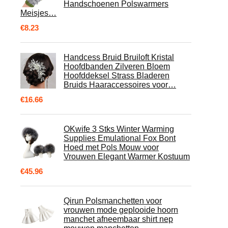
Handschoenen Polswarmers
Meisjes…
€
8.23
Handcess Bruid Bruiloft Kristal
Hoofdbanden Zilveren Bloem
Hoofddeksel Strass Bladeren
Bruids Haaraccessoires voor…
€
16.66
OKwife 3 Stks Winter Warming
Supplies Emulational Fox Bont
Hoed met Pols Mouw voor
Vrouwen Elegant Warmer Kostuum
€
45.96
Qirun Polsmanchetten voor
vrouwen mode geplooide hoorn
manchet afneembaar shirt nep