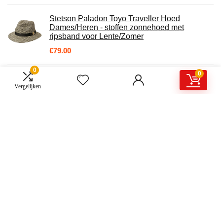
Stetson Paladon Toyo Traveller Hoed
Dames/Heren - stoffen zonnehoed met
ripsband voor Lente/Zomer
€
79.00
0
0
Kentop Winterhandschoenen dames warme
Vergelijken
handschoenen katoenen handschoenen
gebreide handschoenen Touch Gloves
Smartphone…
€
1.99
YOCIA 12 stuks 3D vlinderstickers, vlinder
muurdecoratie vlinderdecoratie hol snijwerk
vlinder bruiloft…
€
5.01
karrychen Vrouwen Winter Warm Half Vinger
Handschoenen Cartoon Kat Poot Pluche