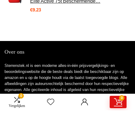
Elite Active 75t Beschermende…
€
9.23
Over ons
Sterrenstek.nl is een moderne alles-in-één prijsvergelijkings- en
beoordelingswebsite die de beste deals biedt die beschikbaar zijn op
amazon en u op de hoogte houdt via de laatst toegevoegde blogs. Alle
afbeeldingen zijn auteursrechtelijk beschermd door hun respectievelijke
eigenaren. Alle geciteerde inhoud is afgeleid van hun respectievelijke
bronnen.
0
0
Vergelijken
WORD LID VAN ONZE MAILLIJST VOOR BEST