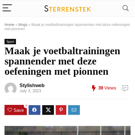
Home
»
blogs
»
Maak je voetbaltrainingen spannender met deze oefeningen
met pionnen
Sport
Maak je voetbaltrainingen
spannender met deze
oefeningen met pionnen
Stylishweb
39
Views
July 3, 2023
0
Save