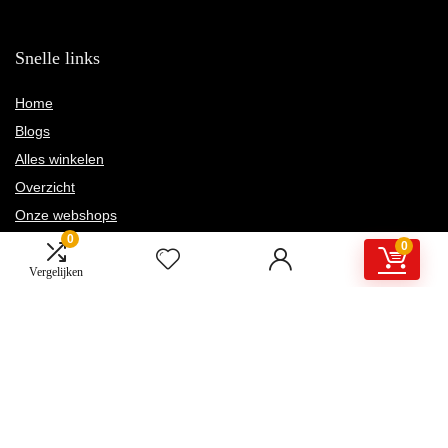
Snelle links
Home
Blogs
Alles winkelen
Overzicht
Onze webshops
0
Adverteren
0
Vergelijken
Verklaringen
Privacybeleid
algemene voorwaarden
Gelieerde openbaarmaking